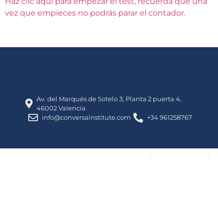
Haz clic aquí para empezar el test, recuerda que una
vez que empieces no podrás parar el contador.
Av. del Marqués de Sotelo 3, Planta 2 puerta 4,
46002 Valencia
info@conversainstitute.com
+34 961258767
info@conversaspanishinstitute.com
+34 961258767
Av. del Marqués de Sotelo 3, Planta 2 puerta 4, 46002
Valencia