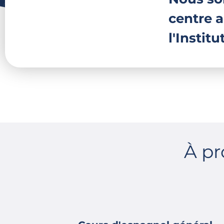
centre a
l'Instit
À p