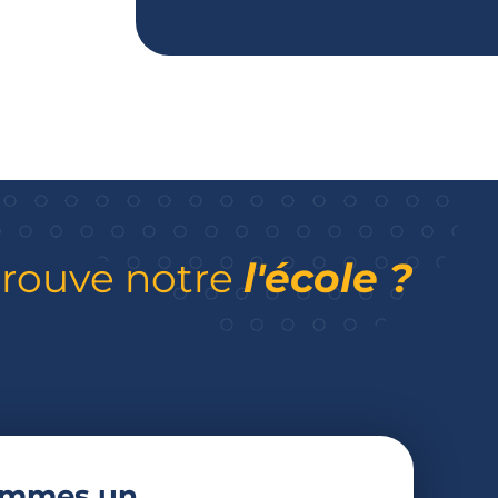
trouve notre
l'école ?
ommes un