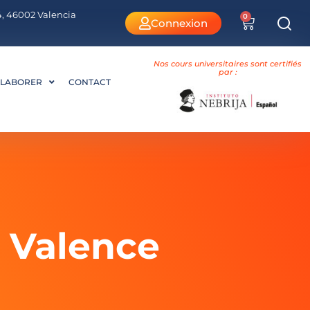
 4, 46002 Valencia
0
Connexion
Nos cours universitaires sont certifiés
par :
LABORER
CONTACT
à Valence