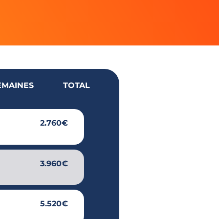
EMAINES
TOTAL
2.760€
3.960€
5.520€