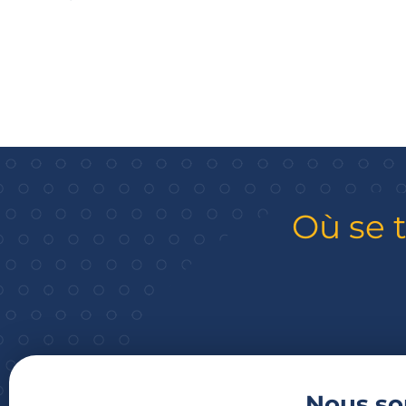
Où se 
Nous s