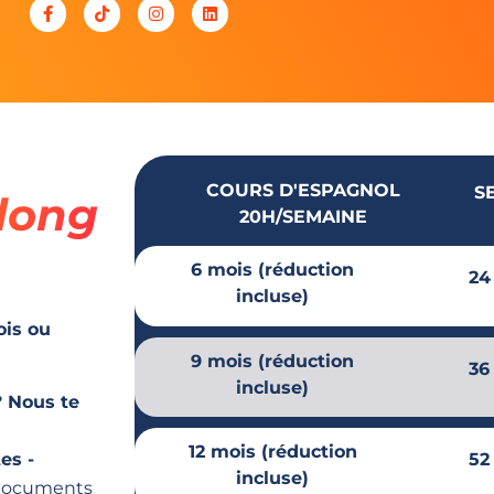
COURS D'ESPAGNOL
S
 long
20H/SEMAINE
6 mois (réduction
24
incluse)
is ou
9 mois (réduction
36
incluse)
? Nous te
12 mois (réduction
52
es -
incluse)
s documents