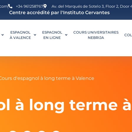
.com
+34 961258767
Av. del Marqués de Sotelo 3, Floor 2, Door
Centre accrédité par l'Instituto Cervantes
ESPAGNOL
ESPAGNOL
COURS UNIVERSITAIRES
COL
À VALENCE
EN LIGNE
NEBRIJA
Cours d'espagnol à long terme à Valence
l à long terme 