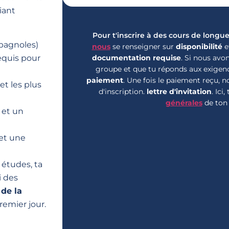
iant
Pour t'inscrire à des cours de longue
spagnoles)
nous
se renseigner sur
disponibilité
et
documentation requise
. Si nous avon
equis pour
groupe et que tu réponds aux exigenc
paiement
. Une fois le paiement reçu, n
et les plus
d'inscription.
lettre d'invitation
.
Ici,
générales
de ton
 et un
 et une
études, ta
i des
de la
remier jour.
!