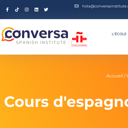
hola@conversainstitute
L'ÉCOLE
Accueil
/ 
Cours d'espagno