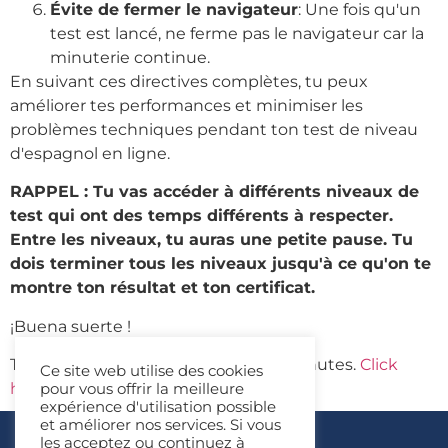
Évite de fermer le navigateur
: Une fois qu'un
test est lancé, ne ferme pas le navigateur car la
minuterie continue.
En suivant ces directives complètes, tu peux
améliorer tes performances et minimiser les
problèmes techniques pendant ton test de niveau
d'espagnol en ligne.
RAPPEL : Tu vas accéder à différents niveaux de
test qui ont des temps différents à respecter.
Entre les niveaux, tu auras une petite pause. Tu
dois terminer tous les niveaux jusqu'à ce qu'on te
montre ton résultat et ton certificat.
¡Buena suerte !
This test must be completed in 15 minutes.
Click
Ce site web utilise des cookies
here to start the test
pour vous offrir la meilleure
expérience d'utilisation possible
et améliorer nos services. Si vous
les acceptez ou continuez à