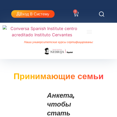
0
Вход В Систему
Испанский язык в Валенсии
Университетские курсы Небриха
Наши университетские курсы сертифицированы:
Принимающие семьи
Анкета,
чтобы
стать