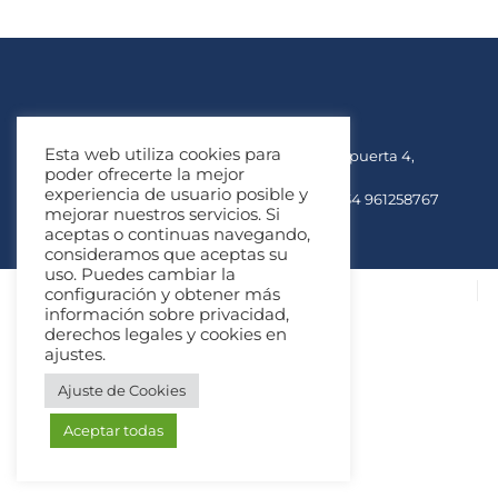
Esta web utiliza cookies para
Av. del Marqués de Sotelo 3, Planta 2 puerta 4,
poder ofrecerte la mejor
46002 Valencia
experiencia de usuario posible y
info@conversainstitute.com
+34 961258767
mejorar nuestros servicios. Si
aceptas o continuas navegando,
consideramos que aceptas su
uso. Puedes cambiar la
info@conversaspanishinstitute.com
+34 961258767
configuración y obtener más
Av. del Marqués de Sotelo 3, Planta 2 puerta 4, 46002
información sobre privacidad,
Valencia
derechos legales y cookies en
ajustes.
Ajuste de Cookies
Aceptar todas