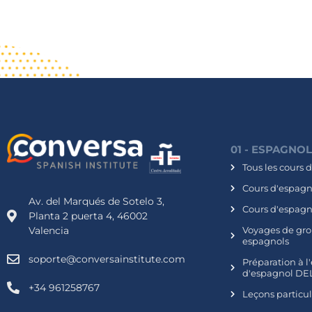
01 - ESPAGNO
Tous les cours 
Cours d'espagno
Av. del Marqués de Sotelo 3,
Cours d'espagn
Planta 2 puerta 4, 46002
Valencia
Voyages de gro
espagnols
soporte@conversainstitute.com
Préparation à 
d'espagnol DEL
+34 961258767
Leçons particu