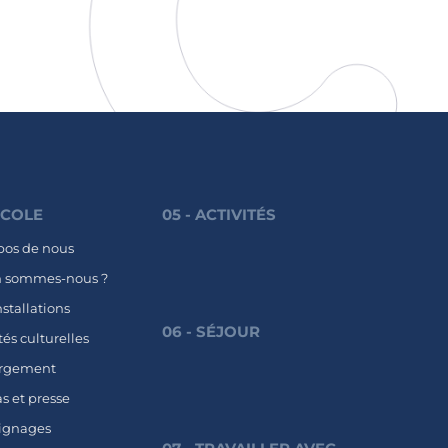
'ÉCOLE
05 - ACTIVITÉS
pos de nous
n sommes-nous ?
nstallations
06 - SÉJOUR
tés culturelles
rgement
s et presse
ignages