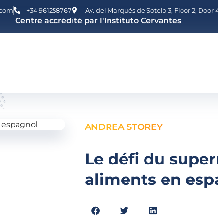
.com
+34 961258767
Av. del Marqués de Sotelo 3, Floor 2, Door
Centre accrédité par l'Instituto Cervantes
ANDREA STOREY
Le défi du supe
aliments en esp