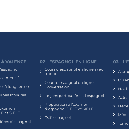
L À VALENCE
02 - ESPAGNOL EN LIGNE
03 - L
d'espagnol
Cours d'espagnol en ligne avec
À pro
tuteur
l intensif
Où e
Cours d'espagnol en ligne
ol à long terme
Conversation
Nos i
upes scolaires
Leçons particulières d'espagnol
Activi
Préparation à l'examen
Hébe
l'examen
d'espagnol DELE et SIELE
E et SIELE
Média
Défi espagnol
lières d'espagnol
Témo