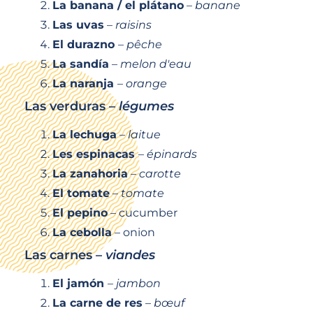
La banana / el plátano
–
banane
Las uvas
–
raisins
El durazno
–
pêche
La sandía
–
melon d'eau
La naranja
–
orange
Las verduras –
légumes
La lechuga
–
laitue
Les espinacas
–
épinards
La zanahoria
–
carotte
El tomate
–
tomate
El pepino
– cucumber
La cebolla
– onion
Las carnes –
viandes
El jamón
–
jambon
La carne de res
–
bœuf