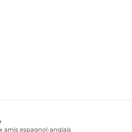
e
ux amis espagnol-anglais