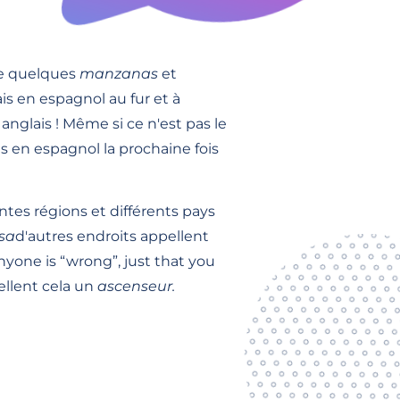
e quelques
manzanas
et
s en espagnol au fur et à
glais ! Même si ce n'est pas le
 en espagnol la prochaine fois
entes régions et différents pays
esa
d'autres endroits appellent
nyone is “wrong”, just that you
ellent cela un
ascenseur.