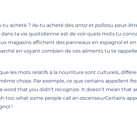
as-tu acheté ? As-tu acheté des
arroz
et
pollo
ou peut-êtr
dans ta vie quotidienne est de voir quels mots tu connai
x magasins affichent des panneaux en espagnol et en an
rché en voyant combien de ces aliments tu te rappelles
ue les mots relatifs à la nourriture sont culturels, différ
a même chose. Par exemple, ce que certains appellent
fr
 a word that you didn’t recognize. It doesn’t mean that a
ish too; what some people call an
ascenseur
Certains app
nol !