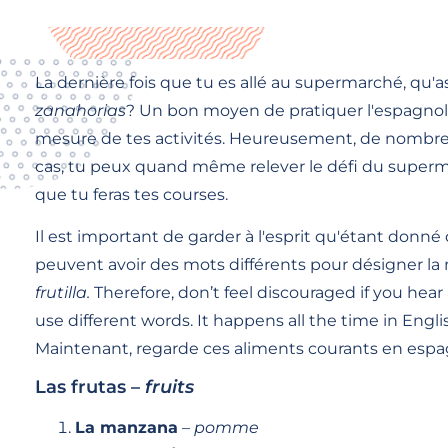
La dernière fois que tu es allé au supermarché, qu'
zanahorias
? Un bon moyen de pratiquer l'espagnol 
mesure de tes activités. Heureusement, de nombreu
cas, tu peux quand même relever le défi du superma
que tu feras tes courses.
Il est important de garder à l'esprit qu'étant donné q
peuvent avoir des mots différents pour désigner l
frutilla.
Therefore, don’t feel discouraged if you hear
use different words. It happens all the time in Engl
Maintenant, regarde ces aliments courants en espag
Las frutas –
fruits
La manzana
–
pomme