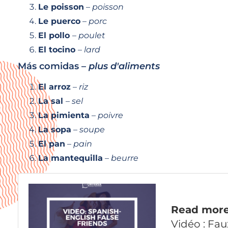
Le poisson
–
poisson
Le puerco
–
porc
El pollo
–
poulet
El tocino
–
lard
Más comidas –
plus d'aliments
El arroz
–
riz
La sal
–
sel
La pimienta
–
poivre
La sopa
–
soupe
El pan
–
pain
La mantequilla
–
beurre
Read mor
Vidéo : Fa