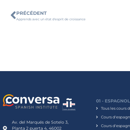
PRÉCÉDENT
Apprends avec un état d'esprit de croissance
01 - ESPAGNO
Tous les cours 
Cours d'espagno
Av. del Marqués de Sotelo 3,
Cours d'espagn
Planta 2 puerta 4, 46002