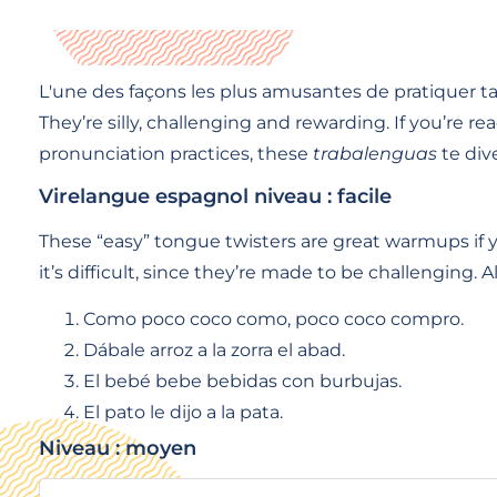
L'une des façons les plus amusantes de pratiquer t
They’re silly, challenging and rewarding. If you’re re
pronunciation practices, these
trabalenguas
te dive
Virelangue espagnol niveau : facile
These “easy” tongue twisters are great warmups if you
it’s difficult, since they’re made to be challenging
Como poco coco como, poco coco compro.
Dábale arroz a la zorra el abad.
El bebé bebe bebidas con burbujas.
El pato le dijo a la pata.
Niveau : moyen