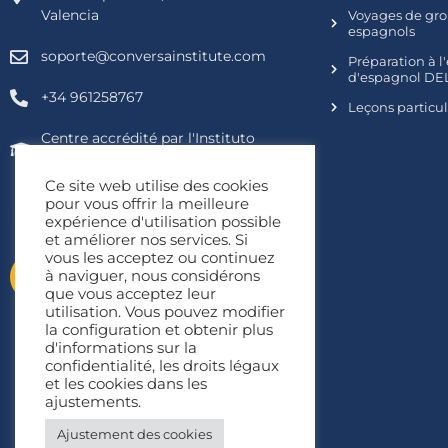
Valencia
Voyages de gro
espagnols
soporte@conversainstitute.com
Préparation à 
d'espagnol DEL
+34 961258767
Leçons particu
Centre accrédité par l'Instituto
Cervantes
Ce site web utilise des cookies
pour vous offrir la meilleure
expérience d'utilisation possible
et améliorer nos services. Si
vous les acceptez ou continuez
Connexion des
à naviguer, nous considérons
étudiants
que vous acceptez leur
utilisation. Vous pouvez modifier
la configuration et obtenir plus
d'informations sur la
confidentialité, les droits légaux
et les cookies dans les
ajustements.
Ajustement des cookies