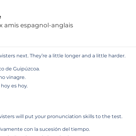
e
ux amis espagnol-anglais
ters next. They’re a little longer and a little harder.
sco de Guipúzcoa.
ino vinagre.
y hoy es hoy.
isters will put your pronunciation skills to the test.
ivamente con la sucesión del tiempo.