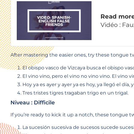
Read mor
Vidéo : Fa
After mastering the easier ones, try these tongue twis
El obispo vasco de Vizcaya busca el obispo va
El vino vino, pero el vino no vino vino. El vino v
Hoy ya es ayer y ayer ya es hoy, ya llegó el día, 
Tres tristes tigres tragaban trigo en un trigal.
Niveau : Difficile
If you’re ready to kick it up a notch, these tongue tw
La sucesión sucesiva de sucesos sucede suces