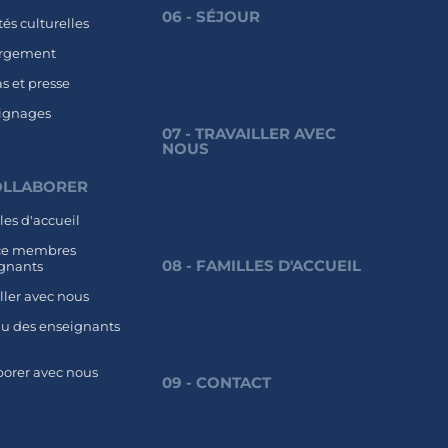
06 - SÉJOUR
tés culturelles
rgement
s et presse
ignages
07 - TRAVAILLER AVEC
NOUS
COLLABORER
les d'accueil
ce membres
08 - FAMILLES D'ACCUEIL
gnants
iller avec nous
u des enseignants
E
borer avec nous
09 - CONTACT