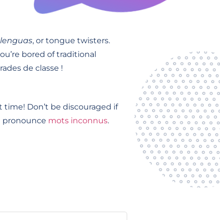
alenguas
, or tongue twisters.
ou’re bored of traditional
rades de classe !
st time! Don’t be discouraged if
you pronounce
mots inconnus
.