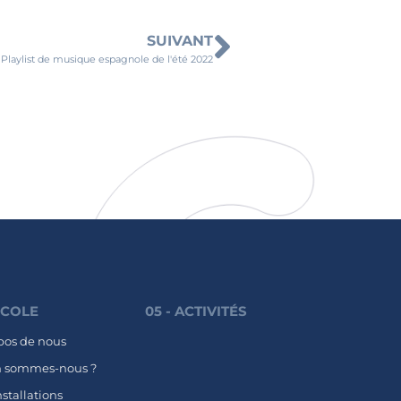
SUIVANT
Playlist de musique espagnole de l'été 2022
'ÉCOLE
05 - ACTIVITÉS
pos de nous
n sommes-nous ?
nstallations