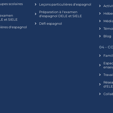
upes scolaires
Leçons particulières d'espagnol
Activi
Préparation à l'examen
Hébe
l'examen
d'espagnol DELE et SIELE
E et SIELE
Média
Défi espagnol
lières d'espagnol
Témo
Blog
04 - 
Famil
Espa
ensei
Trava
Résea
d'EL
Colla