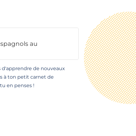
 espagnols au
ens d'apprendre de nouveaux
s à ton petit carnet de
 tu en penses !