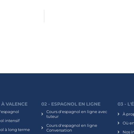
L À VALENCE
02 - ESPAGNOL EN LIGNE
03 - L
d'espagnol
Cours d'espagnol en ligne avec
À pro
tuteur
l intensif
Où e
Cours d'espagnol en ligne
ol à long terme
Conversation
Nos i