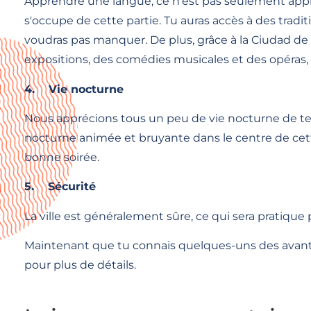
Apprendre une langue, ce n'est pas seulement appren
s'occupe de cette partie. Tu auras accès à des trad
voudras pas manquer. De plus, grâce à la Ciudad de la
expositions, des comédies musicales et des opéras, t
4.
Vie nocturne
Nous apprécions tous un peu de vie nocturne de te
nocturne animée et bruyante dans le centre de cette 
bonne soirée.
5.
Sécurité
La ville est généralement sûre, ce qui sera pratique 
Maintenant que tu connais quelques-uns des avanta
pour plus de détails.