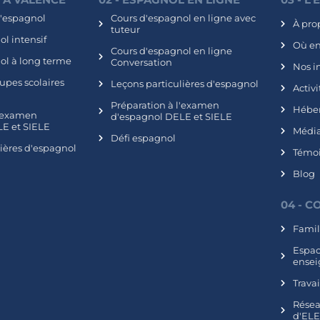
d'espagnol
Cours d'espagnol en ligne avec
À pro
tuteur
l intensif
Où e
Cours d'espagnol en ligne
ol à long terme
Conversation
Nos i
upes scolaires
Leçons particulières d'espagnol
Activi
Préparation à l'examen
Hébe
l'examen
d'espagnol DELE et SIELE
E et SIELE
Média
Défi espagnol
lières d'espagnol
Témo
Blog
04 - 
Famil
Espa
ensei
Trava
Résea
d'EL