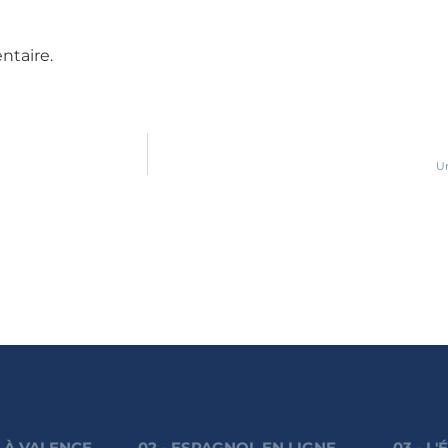
ntaire.
Un
L À VALENCE
02 - ESPAGNOL EN LIGNE
03 - L