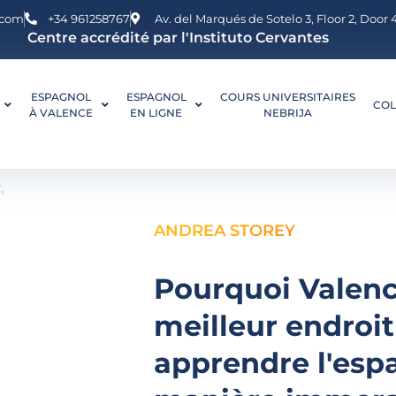
.com
+34 961258767
Av. del Marqués de Sotelo 3, Floor 2, Door
Centre accrédité par l'Instituto Cervantes
ESPAGNOL
ESPAGNOL
COURS UNIVERSITAIRES
COL
À VALENCE
EN LIGNE
NEBRIJA
ANDREA STOREY
Pourquoi Valence
meilleur endroi
apprendre l'esp