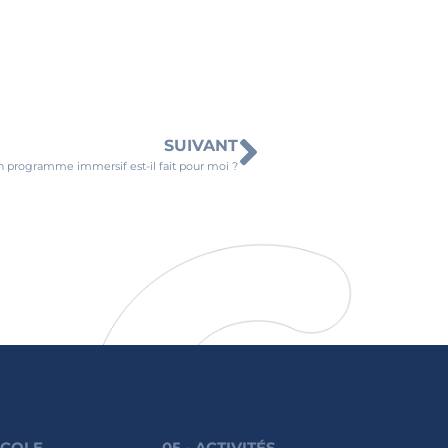
SUIVANT
 programme immersif est-il fait pour moi ?
'ÉCOLE
05 - ACTIVITÉS