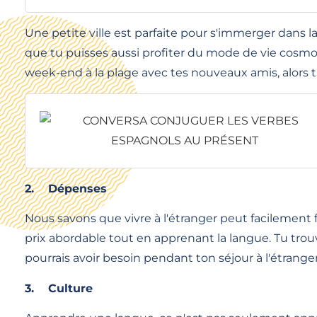
Une petite ville est parfaite pour s'immerger dans 
que tu puisses aussi profiter du mode de vie cosmop
week-end à la plage avec tes nouveaux amis, alors tu
2.
Dépenses
Nous savons que vivre à l'étranger peut facilement fai
prix abordable tout en apprenant la langue. Tu trouv
pourrais avoir besoin pendant ton séjour à l'étrange
3.
Culture