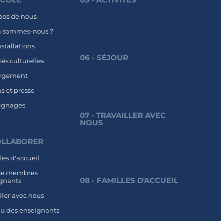
pos de nous
n sommes-nous ?
nstallations
06 - SÉJOUR
tés culturelles
rgement
s et presse
ignages
07 - TRAVAILLER AVEC
NOUS
COLLABORER
les d'accueil
ce membres
08 - FAMILLES D'ACCUEIL
gnants
iller avec nous
u des enseignants
E