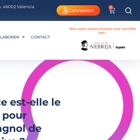
 4, 46002 Valencia
0
Connexion
Nos cours universitaires sont certifiés
par :
LABORER
CONTACT
 est-elle le
t pour
agnol de