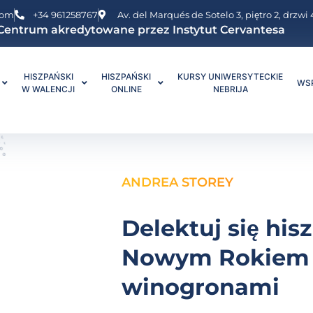
com
+34 961258767
Av. del Marqués de Sotelo 3, piętro 2, drzw
Centrum akredytowane przez Instytut Cervantesa
HISZPAŃSKI
HISZPAŃSKI
KURSY UNIWERSYTECKIE
WS
W WALENCJI
ONLINE
NEBRIJA
ANDREA STOREY
Delektuj się hi
Nowym Rokiem 
winogronami