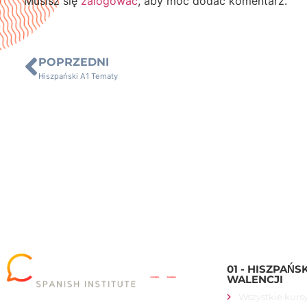
Musisz się
zalogować
, aby móc dodać komentarz.
POPRZEDNI
Hiszpański A1 Tematy
01 - HISZPAŃS
WALENCJI
Wszystkie kurs