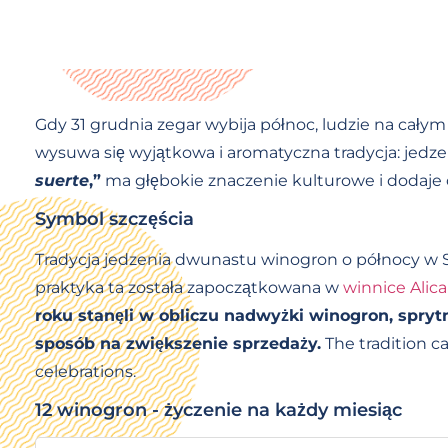
Gdy 31 grudnia zegar wybija północ, ludzie na całym
wysuwa się wyjątkowa i aromatyczna tradycja: jed
suerte
,”
ma głębokie znaczenie kulturowe i dodaje 
Symbol szczęścia
Tradycja jedzenia dwunastu winogron o północy w Sy
praktyka ta została zapoczątkowana w
winnice Alic
roku stanęli w obliczu nadwyżki winogron, spry
sposób na zwiększenie sprzedaży.
The tradition c
celebrations.
12 winogron - życzenie na każdy miesiąc