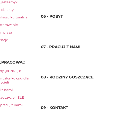
 jesteśmy?
 obiekty
06 - POBYT
alność kulturalna
aterowanie
 i prasa
encje
07 - PRACUJ Z NAMI
ŁPRACOWAĆ
ny goszczące
08 - RODZINY GOSZCZĄCE
r członkowski dla
ycieli
j z nami
nauczycieli ELE
pracuj z nami
09 - KONTAKT