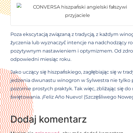
Poza ekscytacją związaną z tradycją, z każdym win
życzenia lub wyznaczyć intencje na nadchodzący r
pozytywnym nastawieniem i optymizmem. Od zdrowia
odpowiedni miesiąc roku.
Jako uczący się hiszpańskiego, zagłębiając się w tra
jedzenia dwunastu winogron w Sylwestra nie tylko 
pozornie prostych praktyk. Tak więc, zbliżając się d
świętowania. ¡Feliz Año Nuevo! (Szczęśliwego Nowe
Dodaj komentarz