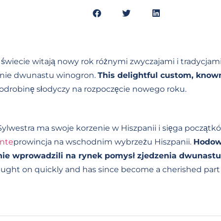
 świecie witają nowy rok różnymi zwyczajami i tradycjami
zenie dwunastu winogron.
This delightful custom, known
odrobinę słodyczy na rozpoczęcie nowego roku.
lwestra ma swoje korzenie w Hiszpanii i sięga początkó
ante
prowincja na wschodnim wybrzeżu Hiszpanii.
Hodow
tnie wprowadzili na rynek pomysł zjedzenia dwunastu
aught on quickly and has since become a cherished part 