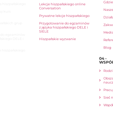
Gdzie
s hiszpańskiego
Lekcje hiszpańskiego online
Conversation
Nasze
y kurs
Prywatne lekcje hiszpańskiego
Dział
pańskich grup
Przygotowanie do egzaminów
Zakw
z języka hiszpańskiego DELE i
SIELE
Media
 do egzaminów
ańskiego DELE i
Hiszpańskie wyzwanie
Refer
Blog
e hiszpańskiego
04 -
WSPÓ
Rodzi
Obsza
naucz
Pracu
Sieć 
Współ