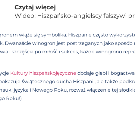
Czytaj więcej
Wideo: Hiszpańsko-angielscy fałszywi pr
ogronem wiąże się symbolika. Hiszpanie często wykorzyst
ok. Dwanaście winogron jest postrzeganych jako sposób
 i szczęścia po miłość i sukces, każde winogrono repr
dycje
Kultury hiszpańskojęzyczne
dodaje głębi i bogactwa 
pokazuje świątecznego ducha Hiszpanii, ale także podkr
o nauki języka i Nowego Roku, rozważ włączenie tej słodki
go Roku!)