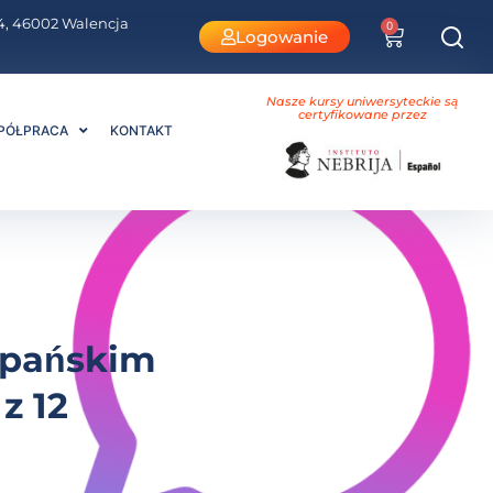
i 4, 46002 Walencja
0
Logowanie
Nasze kursy uniwersyteckie są
certyfikowane przez
PÓŁPRACA
KONTAKT
szpańskim
z 12