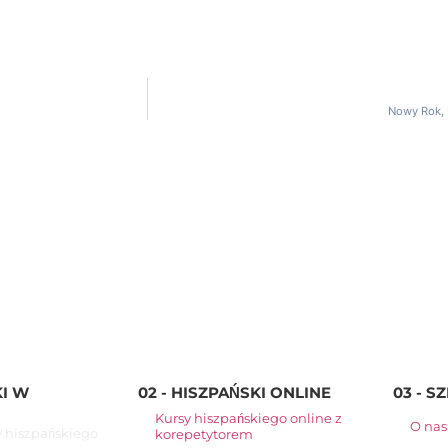
Nowy Rok, 
KI W
02 - HISZPAŃSKI ONLINE
03 - S
Kursy hiszpańskiego online z
O nas
y hiszpańskiego
korepetytorem