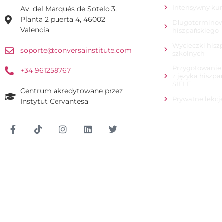
Intensywny kur
Av. del Marqués de Sotelo 3,
Planta 2 puerta 4, 46002
Długoterminow
Valencia
hiszpańskiego
Wycieczki hisz
soporte@conversainstitute.com
szkolnych
Przygotowanie
+34 961258767
z języka hiszp
SIELE
Centrum akredytowane przez
Prywatne lekcj
Instytut Cervantesa
Logowanie ucznia