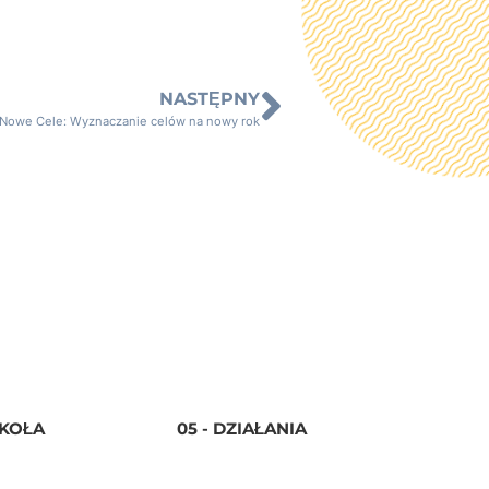
NASTĘPNY
Nowe Cele: Wyznaczanie celów na nowy rok
ZKOŁA
05 - DZIAŁANIA