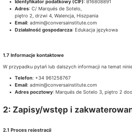
Identyfikator podatkowy (CIF)
: B16808891
Adres
: C/ Marqués de Sotelo,
piętro 2, drzwi 4, Walencja, Hiszpania
Email
:
admin@conversainstitute.com
Działalność gospodarcza
: Edukacja językowa
1.7 Informacje kontaktowe
W przypadku pytań lub dalszych informacji na temat nini
Telefon
: +34 961258767
Email
:
admin@conversainstitute.com
Adres pocztowy
: Marqués de Sotelo 3, piętro 2 do
2: Zapisy/wstęp i zakwaterowa
2.1 Proces rejestracji