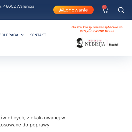
i 4, 46002 Walencja
0
Logowanie
Nasze kursy uniwersyteckie są
certyfikowane przez
PÓŁPRACA
KONTAKT
ków obcych, zlokalizowanej w
ostosowane do poprawy