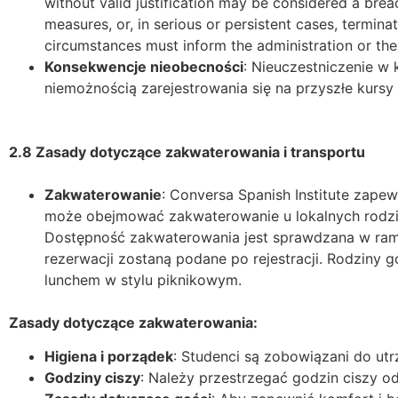
without valid justification may be considered a breac
measures, or, in serious or persistent cases, termin
circumstances must inform the administration or the
Konsekwencje nieobecności
: Nieuczestniczenie w
niemożnością zarejestrowania się na przyszłe kursy 
2.8 Zasady dotyczące zakwaterowania i transportu
Zakwaterowanie
: Conversa Spanish Institute zap
może obejmować zakwaterowanie u lokalnych rodzin
Dostępność zakwaterowania jest sprawdzana w ramach
rezerwacji zostaną podane po rejestracji. Rodziny
lunchem w stylu piknikowym.
Zasady dotyczące zakwaterowania:
Higiena i porządek
: Studenci są zobowiązani do ut
Godziny ciszy
: Należy przestrzegać godzin ciszy o