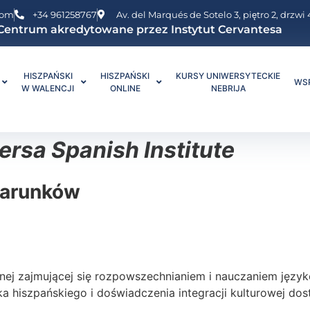
com
+34 961258767
Av. del Marqués de Sotelo 3, piętro 2, drzw
Centrum akredytowane przez Instytut Cervantesa
HISZPAŃSKI
HISZPAŃSKI
KURSY UNIWERSYTECKIE
WS
W WALENCJI
ONLINE
NEBRIJA
rsa Spanish Institute
warunków
nej zajmującej się rozpowszechnianiem i nauczaniem języ
ka hiszpańskiego i doświadczenia integracji kulturowej d