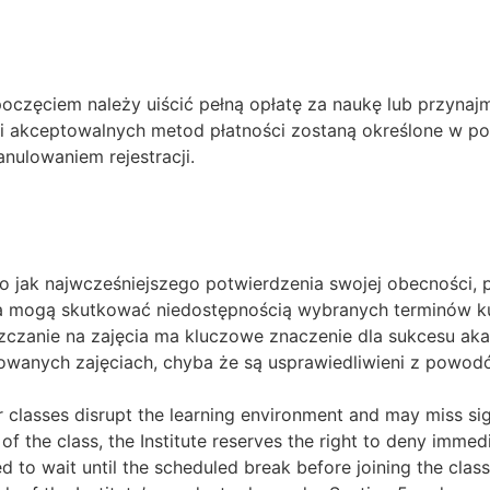
poczęciem należy uiścić pełną opłatę za naukę lub przynajm
 akceptowalnych metod płatności zostaną określone w potw
ulowaniem rejestracji.
 jak najwcześniejszego potwierdzenia swojej obecności, 
ia mogą skutkować niedostępnością wybranych terminów k
zczanie na zajęcia ma kluczowe znaczenie dla sukcesu aka
wanych zajęciach, chyba że są usprawiedliwieni z powodó
or classes disrupt the learning environment and may miss sig
of the class, the Institute reserves the right to deny immed
d to wait until the scheduled break before joining the class