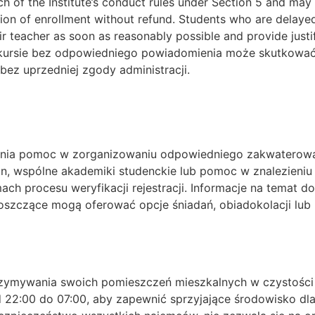
h of the Institute’s conduct rules under Section 5 and may r
ation of enrollment without refund. Students who are delaye
ir teacher as soon as reasonably possible and provide justi
 kursie bez odpowiedniego powiadomienia może skutkować 
bez uprzedniej zgody administracji.
ewnia pomoc w zorganizowaniu odpowiedniego zakwaterowan
, wspólne akademiki studenckie lub pomoc w znalezieniu
 procesu weryfikacji rejestracji. Informacje na temat do
 goszczące mogą oferować opcje śniadań, obiadokolacji lub
rzymywania swoich pomieszczeń mieszkalnych w czystości 
d 22:00 do 07:00, aby zapewnić sprzyjające środowisko d