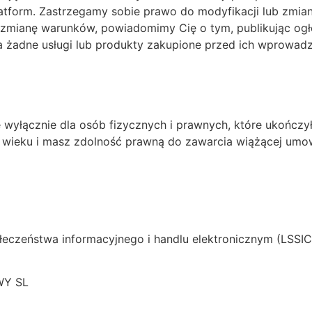
platform. Zastrzegamy sobie prawo do modyfikacji lub zmi
zmianę warunków, powiadomimy Cię o tym, publikując ogło
na żadne usługi lub produkty zakupione przed ich wprowad
wyłącznie dla osób fizycznych i prawnych, które ukończyły
o wieku i masz zdolność prawną do zawarcia wiążącej umo
ołeczeństwa informacyjnego i handlu elektronicznym (LSSI
WY SL