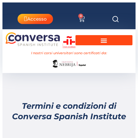
0
Accesso
Corsi universitari Nebrija
I nostri corsi universitari sono certificati da:
Termini e condizioni di
Conversa Spanish Institute