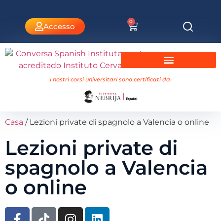
0
Accesso
Corsi universitari Nebrija
I nostri corsi universitari sono certificati da:
Casa
/ Lezioni private di spagnolo a Valencia o online
Lezioni private di
spagnolo a Valencia
o online