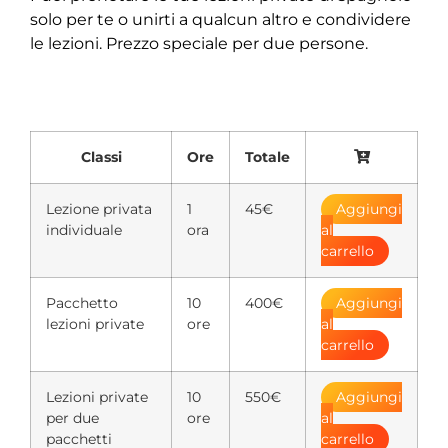
solo per te o unirti a qualcun altro e condividere
le lezioni. Prezzo speciale per due persone.
Classi
Ore
Totale
Lezione privata
1
45€
Aggiungi
individuale
ora
al
carrello
Pacchetto
10
400€
Aggiungi
lezioni private
ore
al
carrello
Lezioni private
10
550€
Aggiungi
per due
ore
al
pacchetti
carrello