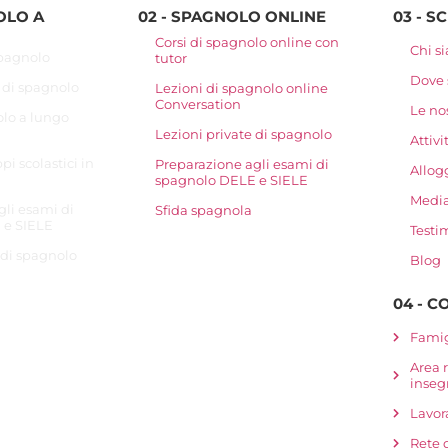
OLO A
02 - SPAGNOLO ONLINE
03 - S
Corsi di spagnolo online con
Chi s
 spagnolo
tutor
Dove
 di spagnolo
Lezioni di spagnolo online
Conversation
Le nos
olo a lungo
Lezioni private di spagnolo
Attivi
pi scolastici in
Preparazione agli esami di
Allog
spagnolo DELE e SIELE
Media
gli esami di
Sfida spagnola
 e SIELE
Testi
 di spagnolo
Blog
04 - 
Famig
Area r
inseg
Lavor
Rete 