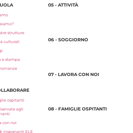
CUOLA
05 - ATTIVITÀ
iamo
 siamo?
tre strutture
06 - SOGGIORNO
tà culturali
gi
 e stampa
monianze
07 - LAVORA CON NOI
COLLABORARE
lie ospitanti
08 - FAMIGLIE OSPITANTI
iservata agli
nanti
a con noi
di insegnanti ELE