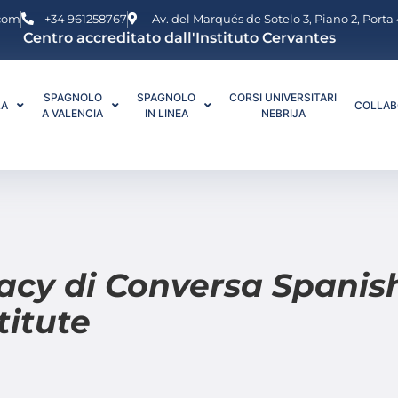
.com
+34 961258767
Av. del Marqués de Sotelo 3, Piano 2, Porta
Centro accreditato dall'Instituto Cervantes
SPAGNOLO
SPAGNOLO
CORSI UNIVERSITARI
LA
COLLAB
A VALENCIA
IN LINEA
NEBRIJA
vacy di Conversa Spanis
titute