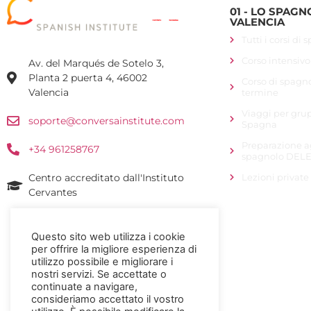
01 - LO SPAGN
VALENCIA
Tutti i corsi di
Corso intensivo
Av. del Marqués de Sotelo 3,
Planta 2 puerta 4, 46002
Corso di spagn
Valencia
termine
Viaggi per grup
soporte@conversainstitute.com
Spagna
Preparazione a
+34 961258767
spagnolo DELE
Centro accreditato dall'Instituto
Lezioni private
Cervantes
Questo sito web utilizza i cookie
per offrire la migliore esperienza di
utilizzo possibile e migliorare i
Accesso per gli studenti
nostri servizi. Se accettate o
continuate a navigare,
consideriamo accettato il vostro