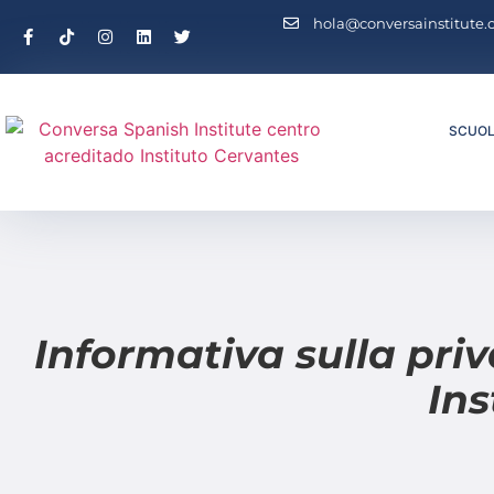
hola@conversainstitute
SCUO
Informativa sulla pri
Ins