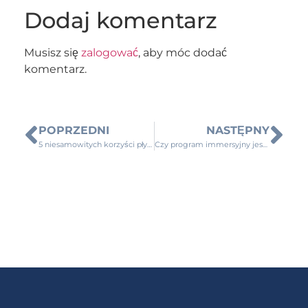
Dodaj komentarz
Musisz się
zalogować
, aby móc dodać
komentarz.
POPRZEDNI
NASTĘPNY
5 niesamowitych korzyści płynących z praktykowania medytacji
Czy program immersyjny jest dla mnie?