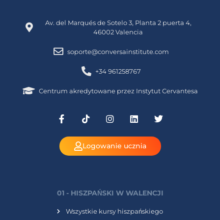
Av. del Marqués de Sotelo 3, Planta 2 puerta 4,
46002 Valencia
soporte@conversainstitute.com
+34 961258767
Centrum akredytowane przez Instytut Cervantesa
Logowanie ucznia
01 - HISZPAŃSKI W WALENCJI
Wszystkie kursy hiszpańskiego