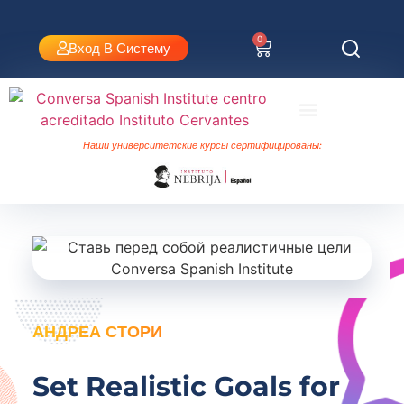
0
Вход В Систему
Испанский язык в Валенсии
Университетские курсы Небриха
Наши университетские курсы сертифицированы:
АНДРЕА СТОРИ
Set Realistic Goals for