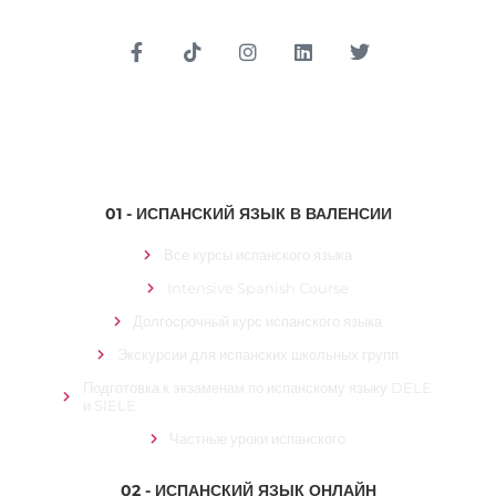
Вход для студентов
01 - ИСПАНСКИЙ ЯЗЫК В ВАЛЕНСИИ
Все курсы испанского языка
Intensive Spanish Course
Долгосрочный курс испанского языка
Экскурсии для испанских школьных групп
Подготовка к экзаменам по испанскому языку DELE
и SIELE
Частные уроки испанского
02 - ИСПАНСКИЙ ЯЗЫК ОНЛАЙН