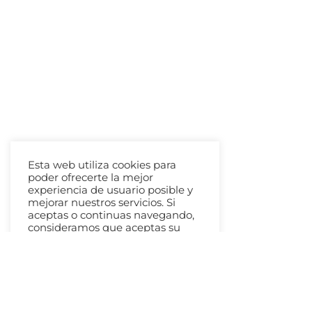
Esta web utiliza cookies para
poder ofrecerte la mejor
experiencia de usuario posible y
mejorar nuestros servicios. Si
aceptas o continuas navegando,
consideramos que aceptas su
uso. Puedes cambiar la
configuración y obtener más
información sobre privacidad,
derechos legales y cookies en
ajustes.