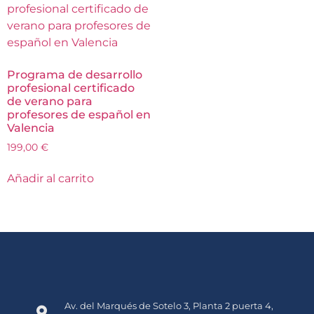
Programa de desarrollo
profesional certificado
de verano para
profesores de español en
Valencia
199,00
€
Añadir al carrito
Av. del Marqués de Sotelo 3, Planta 2 puerta 4,