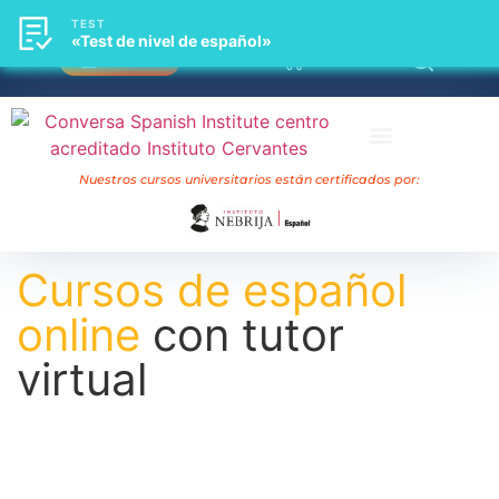
TEST
TEST
«Test de nivel de español»
«Test de nivel de español»
0
Acceso
Cursos universitarios Nebrija
Nuestros cursos universitarios están certificados por:
Cursos de español
online
con tutor
virtual