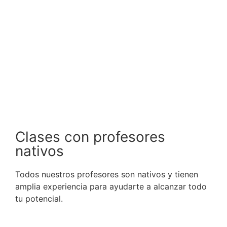
Clases con profesores
nativos
Todos nuestros profesores son nativos y tienen
amplia experiencia para ayudarte a alcanzar todo
tu potencial.
Nuestros cursos se basan en las recomendaciones del
Marco Común Europeo de Referencia para las Lenguas
(MCER). Los alumnos que completen el curso recibirán un
certificado de aprovechamiento en el que se detallará su
nivel.
El Marco Común Europeo de Referencia para las Lenguas