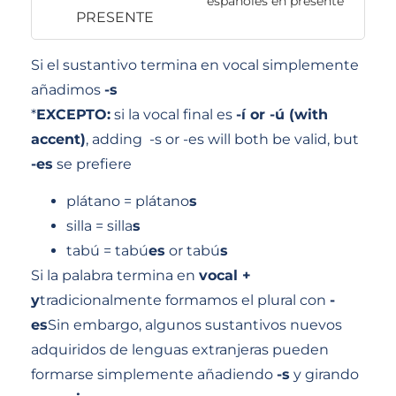
españoles en presente
Si el sustantivo termina en vocal simplemente
añadimos
-s
*
EXCEPTO:
si la vocal final es
-í or -ú (with
accent)
, adding -s or -es will both be valid, but
-es
se prefiere
plátano = plátano
s
silla = silla
s
tabú = tabú
es
or tabú
s
Si la palabra termina en
vocal +
y
tradicionalmente formamos el plural con
-
es
Sin embargo, algunos sustantivos nuevos
adquiridos de lenguas extranjeras pueden
formarse simplemente añadiendo
-s
y girando