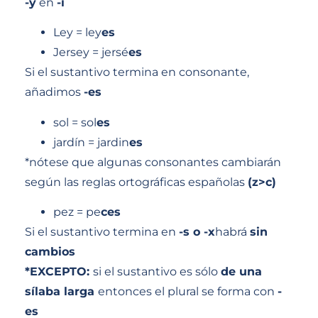
-y
en
-i
Ley = ley
es
Jersey = jersé
es
Si el sustantivo termina en consonante,
añadimos
-es
sol = sol
es
jardín = jardin
es
*nótese que algunas consonantes cambiarán
según las reglas ortográficas españolas
(z>c)
pez = pe
ces
Si el sustantivo termina en
-s o -x
habrá
sin
cambios
*EXCEPTO:
si el sustantivo es sólo
de una
sílaba larga
entonces el plural se forma con
-
es