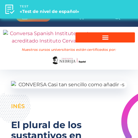
TEST
TEST
«Test de nivel de español»
«Test de nivel de español»
0
Acceso
Cursos universitarios Nebrija
Nuestros cursos universitarios están certificados por:
INÉS
El plural de los
sustantivos en