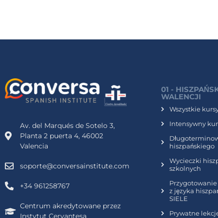
01 - HISZPAŃS
WALENCJI
Wszystkie kurs
Intensywny kur
Av. del Marqués de Sotelo 3,
Planta 2 puerta 4, 46002
Długoterminow
Valencia
hiszpańskiego
Wycieczki hisz
soporte@conversainstitute.com
szkolnych
Przygotowanie
+34 961258767
z języka hiszp
SIELE
Centrum akredytowane przez
Prywatne lekcj
Instytut Cervantesa