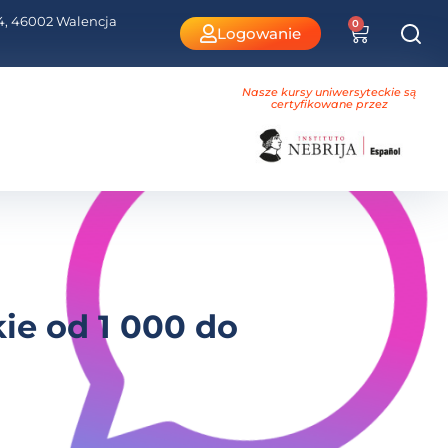
i 4, 46002 Walencja
0
Logowanie
Nasze kursy uniwersyteckie są
certyfikowane przez
ie od 1 000 do