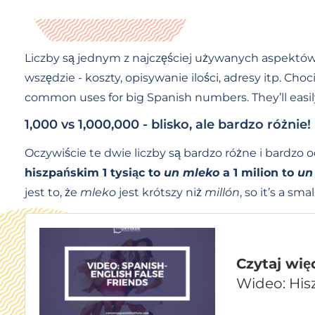
Liczby są jednym z najczęściej używanych aspektów 
wszędzie - koszty, opisywanie ilości, adresy itp. Ch
common uses for big Spanish numbers. They’ll easil
1,000 vs 1,000,000 - blisko, ale bardzo różnie!
Oczywiście te dwie liczby są bardzo różne i bardzo
hiszpańskim 1 tysiąc to
un
mleko
a 1 milion to
un
jest to, że
mleko
jest krótszy niż
millón
, so it’s a sm
Czytaj wię
Wideo: Hisz