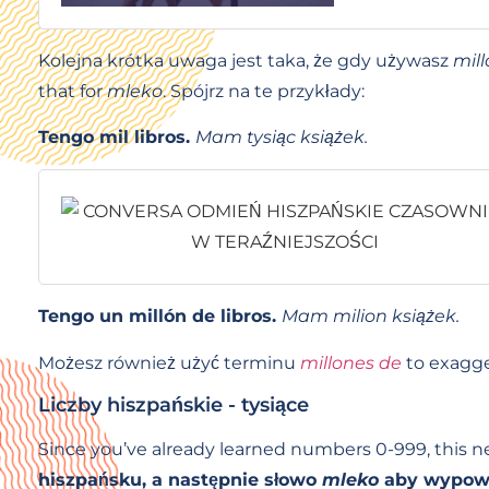
Kolejna krótka uwaga jest taka, że gdy używasz
mil
that for
mleko
. Spójrz na te przykłady:
Tengo mil libros.
Mam tysiąc książek.
Tengo un millón de libros.
Mam milion książek.
Możesz również użyć terminu
millones de
to exagge
Liczby hiszpańskie - tysiące
Since you’ve already learned numbers 0-999, this nex
hiszpańsku, a następnie słowo
mleko
aby wypowie