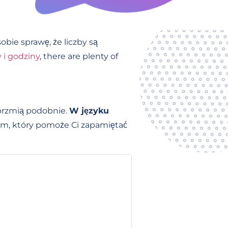
bie sprawę, że liczby są
 i godziny
, there are plenty of
 brzmią podobnie.
W języku
em, który pomoże Ci zapamiętać