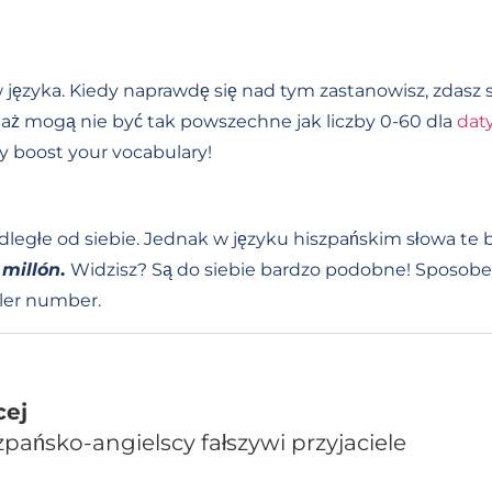
języka. Kiedy naprawdę się nad tym zastanowisz, zdasz so
ociaż mogą nie być tak powszechne jak liczby 0-60 dla
daty
y boost your vocabulary!
 odległe od siebie. Jednak w języku hiszpańskim słowa te
millón
.
Widzisz? Są do siebie bardzo podobne! Sposob
aller number.
cej
pańsko-angielscy fałszywi przyjaciele