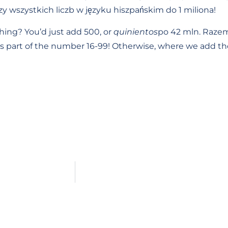
zy wszystkich liczb w języku hiszpańskim do 1 miliona!
ing? You’d just add 500, or
quinientos
po 42 mln. Raze
it’s part of the number 16-99! Otherwise, where we add th