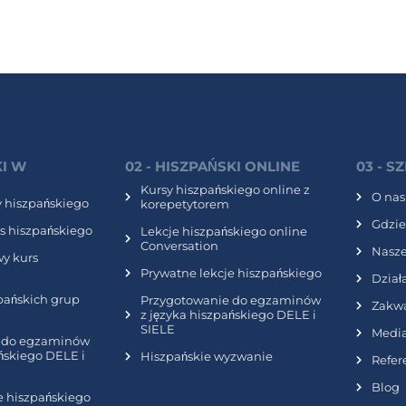
KI W
02 - HISZPAŃSKI ONLINE
03 - S
Kursy hiszpańskiego online z
O nas
y hiszpańskiego
korepetytorem
Gdzie
s hiszpańskiego
Lekcje hiszpańskiego online
Conversation
Nasze
y kurs
Prywatne lekcje hiszpańskiego
Dział
pańskich grup
Przygotowanie do egzaminów
Zakw
z języka hiszpańskiego DELE i
SIELE
Media
 do egzaminów
ańskiego DELE i
Hiszpańskie wyzwanie
Refer
Blog
e hiszpańskiego