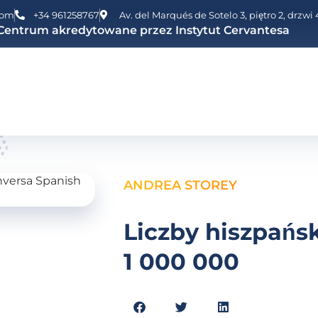
com
+34 961258767
Av. del Marqués de Sotelo 3, piętro 2, drzw
Centrum akredytowane przez Instytut Cervantesa
ANDREA STOREY
Liczby hiszpańsk
1 000 000