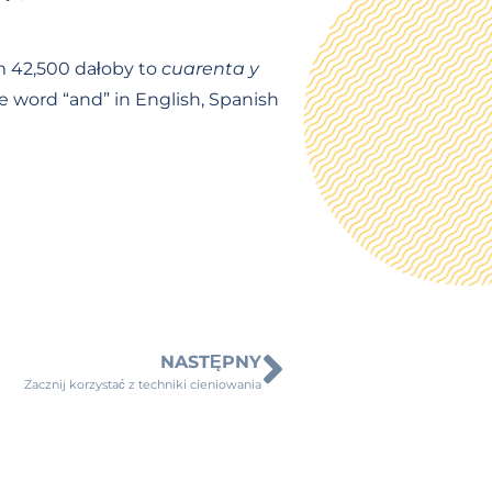
m 42,500 dałoby to
cuarenta y
e word “and” in English, Spanish
NASTĘPNY
Zacznij korzystać z techniki cieniowania