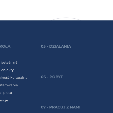
ZKOŁA
05 - DZIAŁANIA
 jesteśmy?
 obiekty
06 - POBYT
alność kulturalna
aterowanie
 i prasa
encje
07 - PRACUJ Z NAMI