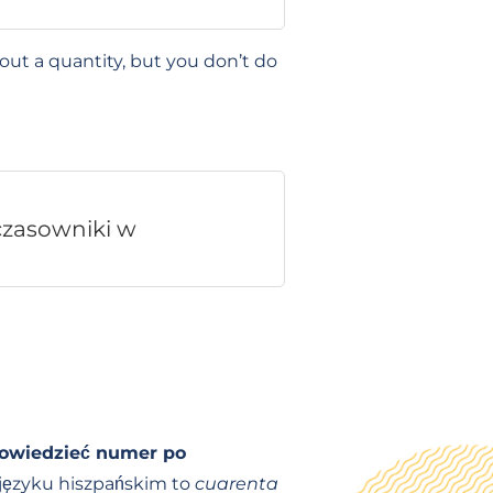
ut a quantity, but you don’t do
czasowniki w
 powiedzieć numer po
języku hiszpańskim to
cuarenta