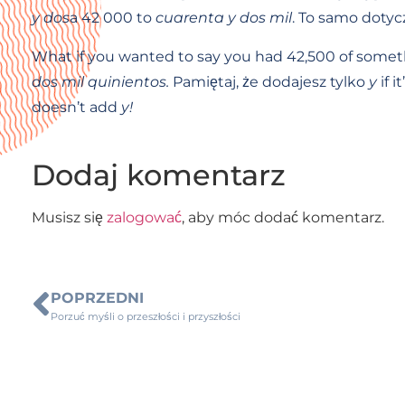
y dos
a 42 000 to
cuarenta y dos mil
. To samo dotyc
What if you wanted to say you had 42,500 of someth
dos mil quinientos.
Pamiętaj, że dodajesz tylko
y
if 
doesn’t add
y!
Dodaj komentarz
Musisz się
zalogować
, aby móc dodać komentarz.
POPRZEDNI
Porzuć myśli o przeszłości i przyszłości