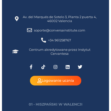
Av. del Marqués de Sotelo 3, Planta 2 puerta 4,
46002 Valencia
soporte@conversainstitute.com
+34 961258767
Centrum akredytowane przez Instytut
Cervantesa
Logowanie ucznia
01 - HISZPAŃSKI W WALENCJI