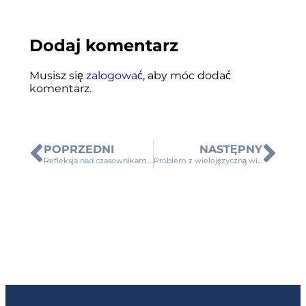
Dodaj komentarz
Musisz się
zalogować
, aby móc dodać
komentarz.
POPRZEDNI
NASTĘPNY
Refleksja nad czasownikami zwrotnymi
Problem z wielojęzyczną wielozadaniowością