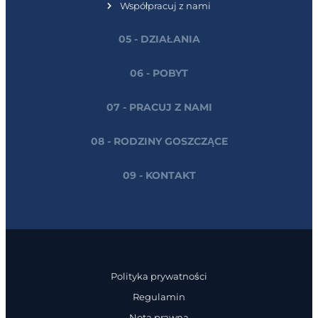
Współpracuj z nami
05 - DZIAŁANIA
06 - POBYT
07 - PRACUJ Z NAMI
08 - RODZINY GOSZCZĄCE
09 - KONTAKT
Polityka prywatności
Regulamin
Nota prawna