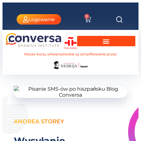
0
Logowanie
Hiszpański w Walencji
Kursy uniwersyteckie Nebrija
Nasze kursy uniwersyteckie są certyfikowane przez
ANDREA STOREY
Wysyłanie