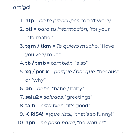
amigo
!
ntp
=
no te preocupes
, “don’t worry”
pti
=
para tu información
, “for your
information”
tqm / tkm
=
Te quiero mucho
, “i love
you very much”
tb /
tmb
=
también
, “also”
xq
/
por k
=
porque / por qué,
“because”
or “why”
bb
=
bebé
, “babe / baby”
salu2
=
saludos
, “greetings”
ta b
=
está bien
, “it’s good”
K RISA!
= ¡
qué risa!,
“that’s so funny!”
npn
=
no pasa nada
, “no worries”