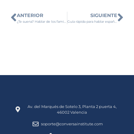
ANTERIOR
SIGUIENTE
¿Te suena? Hablar de los familiares en español
Guía rápida para hablar español en tus vacaciones en la playa
Av. del Marqués de Sotelo 3, Planta 2 puerta 4,
46002 Valencia
soporte@conversainstitute.com