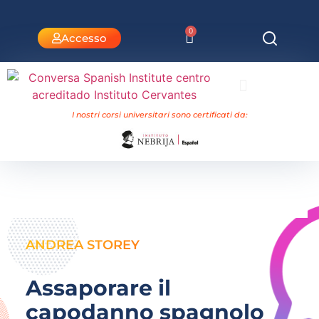
0
Accesso
Corsi universitari Nebrija
I nostri corsi universitari sono certificati da:
ANDREA STOREY
Assaporare il
capodanno spagnolo