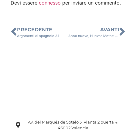
Devi essere
connesso
per inviare un commento.
PRECEDENTE
AVANTI
Argomenti di spagnolo A1
Anno nuovo, Nuevas Metas: Stabilire gli obiettivi per il nuovo anno
Av. del Marqués de Sotelo 3, Planta 2 puerta 4,
46002 Valencia