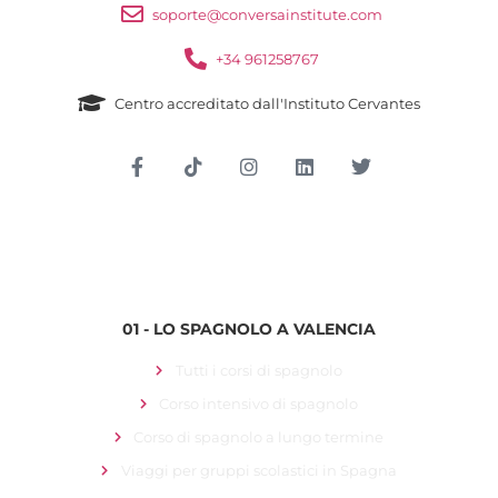
soporte@conversainstitute.com
+34 961258767
Centro accreditato dall'Instituto Cervantes
Accesso per gli studenti
01 - LO SPAGNOLO A VALENCIA
Tutti i corsi di spagnolo
Corso intensivo di spagnolo
Corso di spagnolo a lungo termine
Viaggi per gruppi scolastici in Spagna