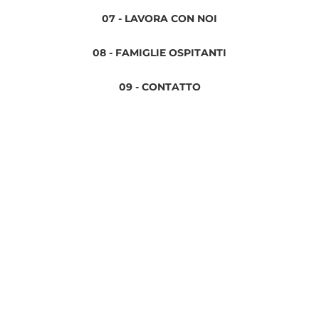
07 - LAVORA CON NOI
08 - FAMIGLIE OSPITANTI
09 - CONTATTO
Informativa sulla privacy
Termini e condizioni
Avviso legale
Informativa sui cookie
Conversa Spanish Institute 2024 ©