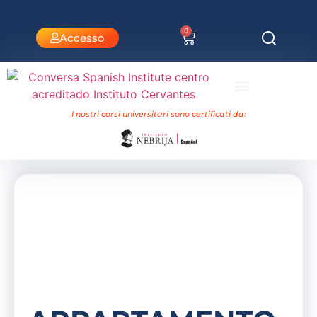
0
Accesso
Corsi universitari Nebrija
I nostri corsi universitari sono certificati da: