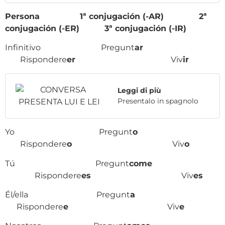
Persona 1ª conjugación (-AR) 2ª
conjugación (-ER) 3ª conjugación (-IR)
Infinitivo Pregunt
ar
Rispondere
er
Viv
ir
Leggi di più
Presentalo in spagnolo
Yo Pregunt
o
Rispondere
o
Viv
o
Tú Pregunt
come
Rispondere
es
Viv
es
Él/ella Pregunt
a
Rispondere
e
Viv
e