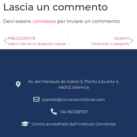
Lascia un commento
Devi essere
connesso
per inviare un commento.
PRECEDENTE
AVANTI
Video: Falsi amici spagnolo-inglese
Presentalo in spagnolo
Av. del Marqués de Sotelo 3, Planta 2 puerta 4,
46002 Valencia
soporte@conversainstitute.com
+34 961258767
Centro accreditato dall'Instituto Cervantes