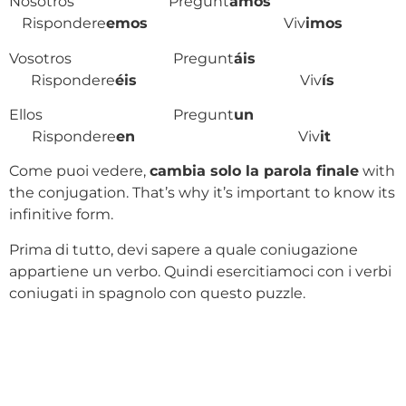
Nosotros Pregunt
amos
Rispondere
emos
Viv
imos
Vosotros Pregunt
áis
Rispondere
éis
Viv
ís
Ellos Pregunt
un
Rispondere
e
n
Viv
it
Come puoi vedere,
cambia solo la parola finale
with
the conjugation. That’s why it’s important to know its
infinitive form.
Prima di tutto, devi sapere a quale coniugazione
appartiene un verbo. Quindi esercitiamoci con i verbi
coniugati in spagnolo con questo puzzle.