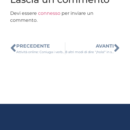
Devi essere
connesso
per inviare un
commento.
PRECEDENTE
AVANTI
Attività online: Coniuga i verbi spagnoli al presente
8 altri modi di dire "¡hola!" in spagnolo