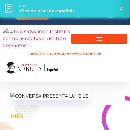
TEST
TEST
«Test de nivel de español»
«Test de nivel de español»
0
Accesso
Corsi universitari Nebrija
I nostri corsi universitari sono certificati da:
INES